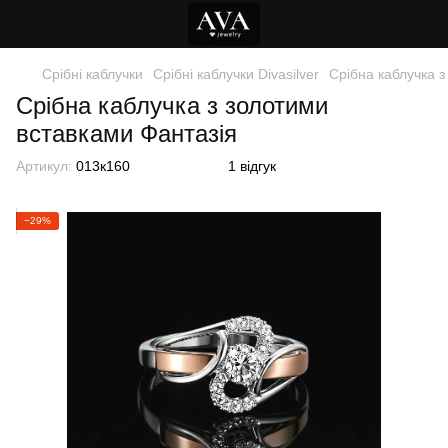
Срібні каблучки
Срібні каблучки Divasilver
Срібна каблучка з
Срібна каблучка з золотими
вставками Фантазія
Артикул:
013к160
1 відгук
−29%