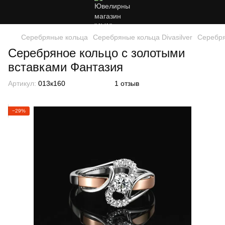
Серебряные кольца
Серебряные кольца Divasilver
Серебря
Серебряное кольцо с золотыми
вставками Фантазия
Артикул:
013к160
1 отзыв
−29%