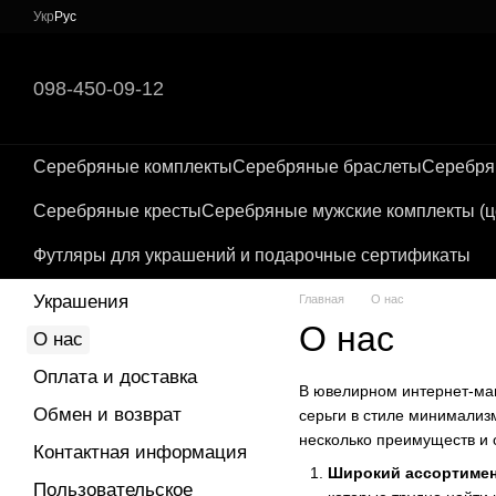
Перейти к основному контенту
Укр
Рус
098-450-09-12
Серебряные комплекты
Серебряные браслеты
Серебря
Серебряные кресты
Серебряные мужские комплекты (це
Футляры для украшений и подарочные сертификаты
Украшения
Главная
О нас
О нас
О нас
Оплата и доставка
В ювелирном интернет-маг
Обмен и возврат
серьги в стиле минимализм
несколько преимуществ и 
Контактная информация
Широкий ассортимен
Пользовательское