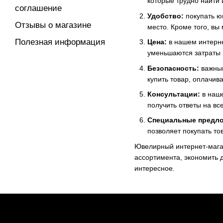
которые трудно найти 
соглашение
Удобство:
покупать ю
Отзывы о магазине
место. Кроме того, вы
Полезная информация
Цена:
в нашем интерне
уменьшаются затраты 
Безопасность:
важным
купить товар, оплачи
Консультации:
в наше
получить ответы на вс
Специальные предло
позволяет покупать то
Ювелирный интернет-магаз
ассортимента, экономить 
интересное.