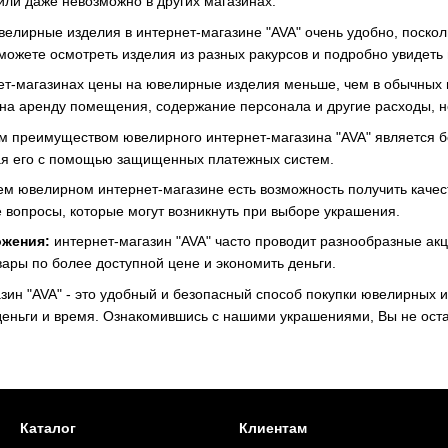
или даже невозможно в других магазинах.
велирные изделия в интернет-магазине "AVA" очень удобно, поскол
 можете осмотреть изделия из разных ракурсов и подробно увидеть 
т-магазинах цены на ювелирные изделия меньше, чем в обычных ма
на аренду помещения, содержание персонала и другие расходы, 
 преимуществом ювелирного интернет-магазина "AVA" является бе
вая его с помощью защищенных платежных систем.
м ювелирном интернет-магазине есть возможность получить качес
е вопросы, которые могут возникнуть при выборе украшения.
жения:
интернет-магазин "AVA" часто проводит разнообразные акц
вары по более доступной цене и экономить деньги.
ин "AVA" - это удобный и безопасный способ покупки ювелирных 
деньги и время. Ознакомившись с нашими украшениями, Вы не ост
Каталог
Клиентам