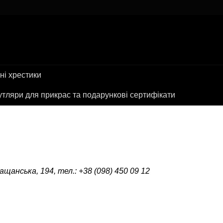
ні хрестики
тляри для прикрас та подарункові сертифікати
ращанська, 194, тел.: +38 (098) 450 09 12