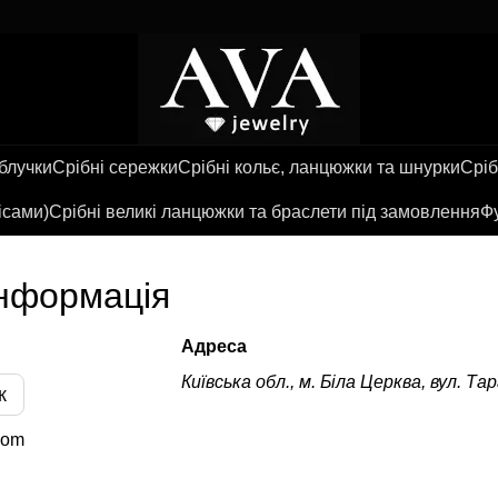
аблучки
Срібні сережки
Срібні кольє, ланцюжки та шнурки
Сріб
ісами)
Срібні великі ланцюжки та браслети під замовлення
Фу
інформація
Адреса
Київська обл., м. Біла Церква, вул. Та
к
com