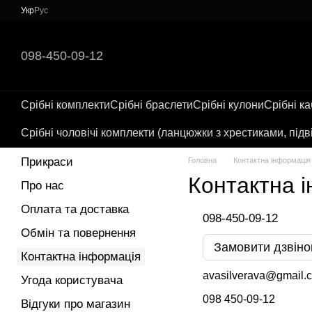
Перейти до основного контенту
Укр
Рус
098-450-09-12
Срібні комплекти
Срібні браслети
Срібні кулони
Срібні к
Срібні чоловічі комплекти (ланцюжки з хрестиками, підв
Прикраси
Головна
Контактна інформація
Контактна 
Про нас
Оплата та доставка
098-450-09-12
Обмін та повернення
Замовити дзвіно
Контактна інформація
avasilverava@gmail.
Угода користувача
098 450-09-12
Відгуки про магазин