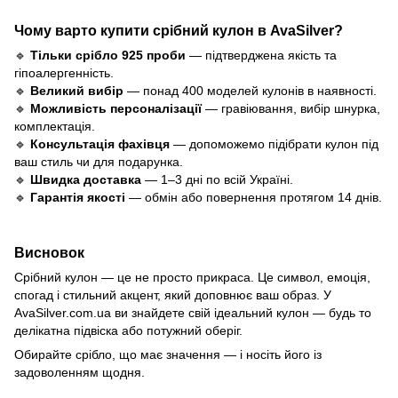
Чому варто купити срібний кулон в AvaSilver?
🔹
Тільки срібло 925 проби
— підтверджена якість та
гіпоалергенність.
🔹
Великий вибір
— понад 400 моделей кулонів в наявності.
🔹
Можливість персоналізації
— гравіювання, вибір шнурка,
комплектація.
🔹
Консультація фахівця
— допоможемо підібрати кулон під
ваш стиль чи для подарунка.
🔹
Швидка доставка
— 1–3 дні по всій Україні.
🔹
Гарантія якості
— обмін або повернення протягом 14 днів.
Висновок
Срібний кулон — це не просто прикраса. Це символ, емоція,
спогад і стильний акцент, який доповнює ваш образ. У
AvaSilver.com.ua
ви знайдете свій ідеальний кулон — будь то
делікатна підвіска або потужний оберіг.
Обирайте срібло, що має значення — і носіть його із
задоволенням щодня.