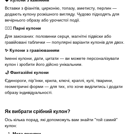
Вставки з фіанітів, цирконію, топазу, аметисту, перлин —
додають кулону розкішного вигляду. Чудово підходять для
вечірнього образу або урочистої події.
👩‍❤️‍👨
Парні кулони
Для закоханих: половинки серця, магнітні підвіски або
гравійовані таблички — популярні варіанти кулонів для двох.
✨
Кулони з гравіюванням
Іменні кулони, дати, цитати — ви можете персоналізувати
кулон і зробити його дійсно унікальним.
🌙
Фантазійні кулони
Єдинороги, пір’їнки, крила, ключі, краплі, кулі, тварини,
геометричні форми — для тих, хто хоче виділитись і додати
образу індивідуальності.
Як вибрати срібний кулон?
Ось кілька порад, які допоможуть вам знайти "той самий"
кулон:
Мета покупки