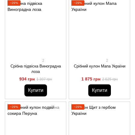
−29%
−29%
2
2
Срібна підвіска Виноградна
Срібний кулон Мапа України
лоза
934 грн
1 875 грн
1 307 грн
2 625 грн
Купити
Купити
−29%
−29%