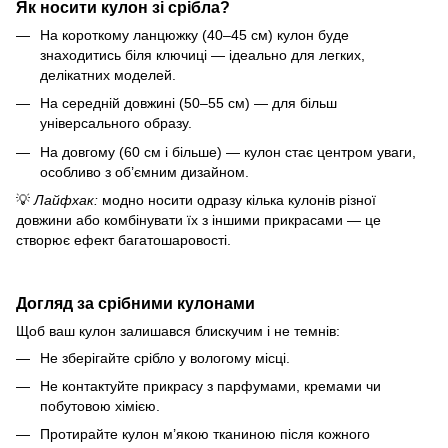
Як носити кулон зі срібла?
На короткому ланцюжку (40–45 см) кулон буде
знаходитись біля ключиці — ідеально для легких,
делікатних моделей.
На середній довжині (50–55 см) — для більш
універсального образу.
На довгому (60 см і більше) — кулон стає центром уваги,
особливо з об’ємним дизайном.
💡
Лайфхак:
модно носити одразу кілька кулонів різної
довжини або комбінувати їх з іншими прикрасами — це
створює ефект багатошаровості.
Догляд за срібними кулонами
Щоб ваш кулон залишався блискучим і не темнів:
Не зберігайте срібло у вологому місці.
Не контактуйте прикрасу з парфумами, кремами чи
побутовою хімією.
Протирайте кулон м’якою тканиною після кожного