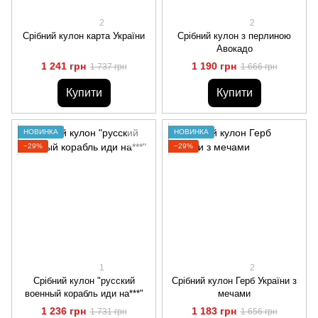
2
2
Срібний кулон карта України
Срібний кулон з перлиною
Авокадо
1 241 грн
1 190 грн
1 737 грн
1 666 грн
Купити
Купити
НОВИНКА
НОВИНКА
−29%
−29%
1
2
Срібний кулон "русский
Срібний кулон Герб України з
военный корабль иди на***"
мечами
1 236 грн
1 183 грн
1 731 грн
1 656 грн