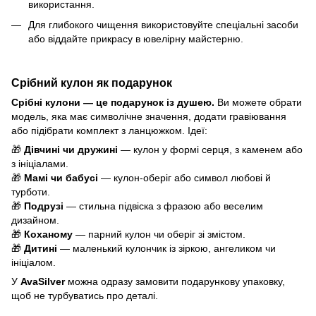
використання.
Для глибокого чищення використовуйте спеціальні засоби
або віддайте прикрасу в ювелірну майстерню.
Срібний кулон як подарунок
Срібні кулони — це подарунок із душею.
Ви можете обрати
модель, яка має символічне значення, додати гравіювання
або підібрати комплект з ланцюжком. Ідеї:
🎁
Дівчині чи дружині
— кулон у формі серця, з каменем або
з ініціалами.
🎁
Мамі чи бабусі
— кулон-оберіг або символ любові й
турботи.
🎁
Подрузі
— стильна підвіска з фразою або веселим
дизайном.
🎁
Коханому
— парний кулон чи оберіг зі змістом.
🎁
Дитині
— маленький кулончик із зіркою, ангеликом чи
ініціалом.
У
AvaSilver
можна одразу замовити подарункову упаковку,
щоб не турбуватись про деталі.