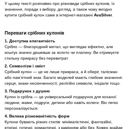
У цьому тексті розповімо про різновиди срібних кулонів, їх
значення, поради з вибору, догляд, а також чому вигідно
купити срібний кулон саме в інтернет-магазині
AvaSilver
.
Переваги срібних кулонів
1. Доступна елегантність
Срібло — благородний метал, що виглядає ефектно, але
коштує значно дешевше за золото чи платину. Ви отримуєте
стильну прикрасу без перевитрат.
2. Символізм і зміст
Срібний кулон — це не лише прикраса, а й оберіг, талісман
або пам’ятний знак. Багато моделей мають глибоке значення:
серця, знаки нескінченності, релігійні символи, ініціали тощо.
3. Подарунок з душею
Кулон із срібла — це універсальний подарунок для коханої
людини, мами, подруги, дитини або навіть колеги. Він легко
персоналізується.
4. Велика різноманітність форм
Кулони бувають різних стилів: мінімалістичні, фантазійні,
етнічні, готичні, романтичні, з камінням або без. Кожен знайде