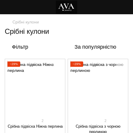
Срібні кулони
Срібні кулони
Фільтр
За популярністю
−29%
−29%
2
2
Срібна підвіска Ніжна перлина
Срібна підвіска з чорною
перлиною