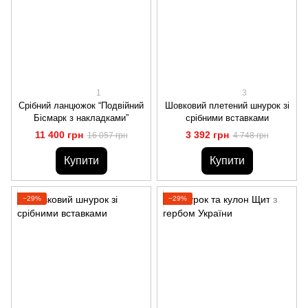
1
3
Срібний ланцюжок “Подвійний
Шовковий плетений шнурок зі
Бісмарк з накладками”
срібними вставками
11 400 грн
3 392 грн
16 057 грн
4 748 грн
Купити
Купити
−29%
−29%