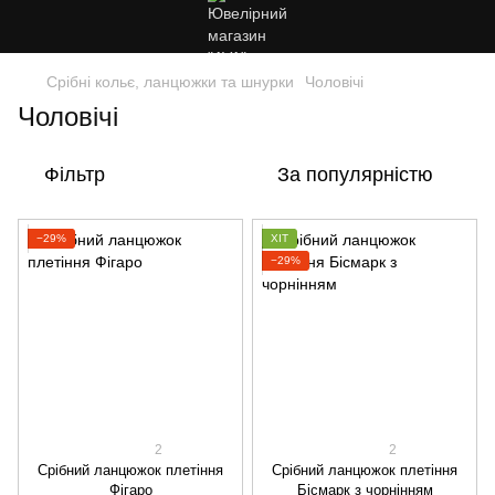
Срібні кольє, ланцюжки та шнурки
Чоловічі
Чоловічі
Фільтр
За популярністю
−29%
ХІТ
−29%
2
2
Срібний ланцюжок плетіння
Срібний ланцюжок плетіння
Фігаро
Бісмарк з чорнінням