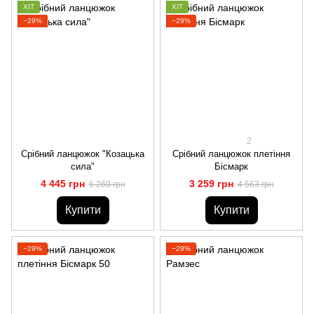
ХІТ
ХІТ
−29%
−29%
2
Срібний ланцюжок "Козацька
Срібний ланцюжок плетіння
сила"
Бісмарк
4 445 грн
3 259 грн
6 260 грн
4 563 грн
Купити
Купити
−29%
−29%