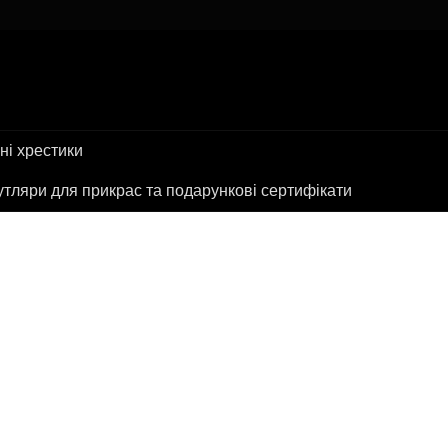
ні хрестики
тляри для прикрас та подарункові сертифікати