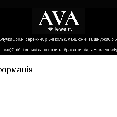
аблучки
Срібні сережки
Срібні кольє, ланцюжки та шнурки
Сріб
ісами)
Срібні великі ланцюжки та браслети під замовлення
Фу
формація