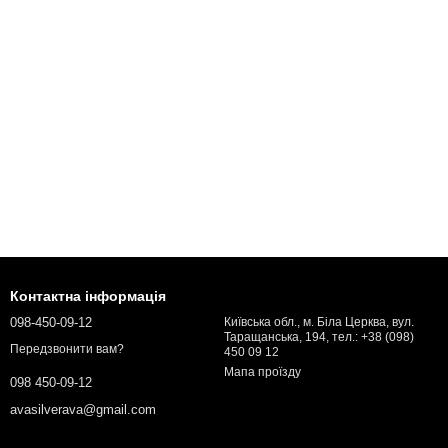
Контактна інформація
098-450-09-12
Київська обл., м. Біла Церква, вул.
Таращанська, 194, тел.: +38 (098)
Передзвонити вам?
450 09 12
Мапа проїзду
098 450-09-12
avasilverava@gmail.com