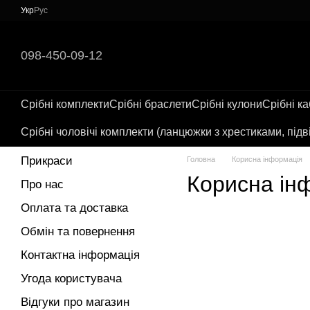
Перейти до основного контенту
Укр
Рус
098-450-09-12
Срібні комплекти
Срібні браслети
Срібні кулони
Срібні к
Срібні чоловічі комплекти (ланцюжки з хрестиками, підв
Прикраси
Головна
Корисна інформація
Корисна ін
Про нас
Оплата та доставка
Обмін та повернення
Контактна інформація
Угода користувача
Відгуки про магазин