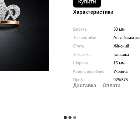
Купити
Характеристики
Висота
30 мм
Тип застібки
Англійська за
Стать
Жіночий
Тематика
Класика
Ширина
15 мм
Країна виробник
Україна
Проба
925/375
Доставка
Оплата