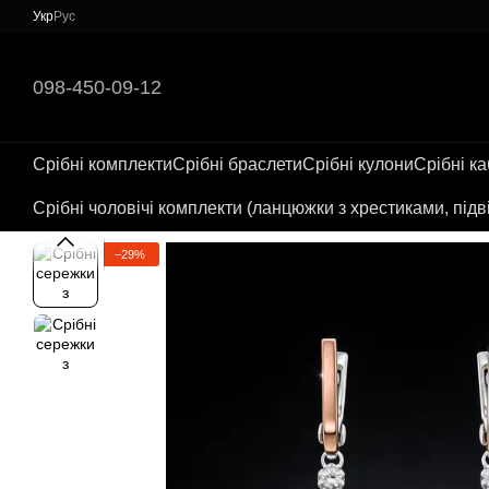
Перейти до основного контенту
Укр
Рус
098-450-09-12
Срібні комплекти
Срібні браслети
Срібні кулони
Срібні к
Срібні чоловічі комплекти (ланцюжки з хрестиками, підв
−29%