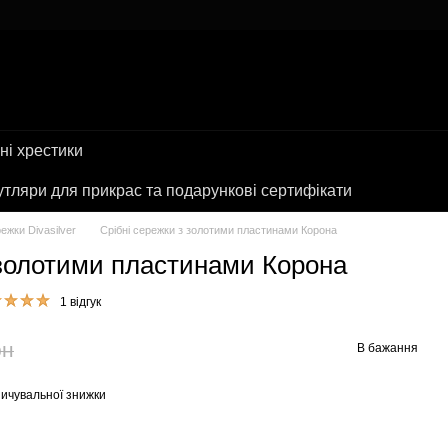
ні хрестики
тляри для прикрас та подарункові сертифікати
режки Divasilver
Срібні сережки з золотими пластинами Корона
 золотими пластинами Корона
1 відгук
рн
В бажання
ичувальної знижки