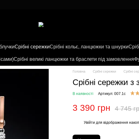
аблучки
Срібні сережки
Срібні кольє, ланцюжки та шнурки
Сріб
ісами)
Срібні великі ланцюжки та браслети під замовлення
Фу
Головна
Срібні сережки
Срібні се
Срібні сережки з
В наявності
Артикул: 007.1с
3 390 грн
4 745 г
Увійти
для відображення накоп
%