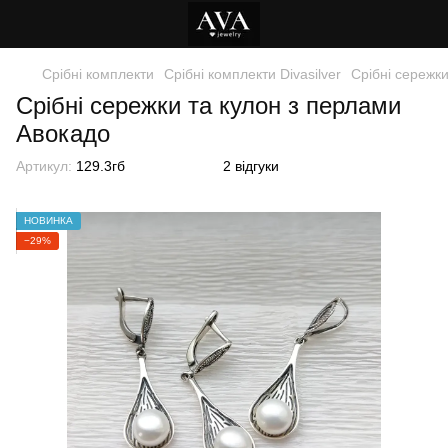
Срібні комплекти
Срібні комплекти Divasilver
Срібні сережк
Срібні сережки та кулон з перлами
Авокадо
Артикул:
129.3гб
2 відгуки
НОВИНКА
−29%