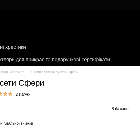
ні хрестики
тляри для прикрас та подарункові сертифікати
режки Divasilver
Срібні сережки пусети Сфери
усети Сфери
2 відгуки
В бажання
ичувальної знижки