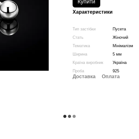
Купити
Характеристики
Тип застібки
Пусета
Стать
Жіночий
Тематика
Мінімалізм
Ширина
5 мм
Країна виробник
Україна
Проба
925
Доставка
Оплата