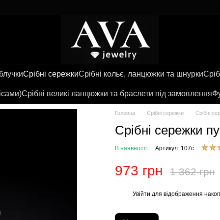
аблучки
Срібні сережки
Срібні кольє, ланцюжки та шнурки
Сріб
ісами)
Срібні великі ланцюжки та браслети під замовлення
Фу
Головна
Срібні сережки
Срібні се
Срібні сережки п
В наявності
Артикул: 107с
973 грн
1 362 грн
Увійти
для відображення накоп
%