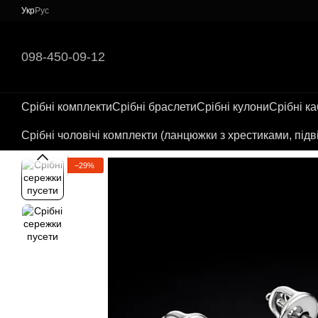
Перейти до основного контенту
Укр
Рус
098-450-09-12
Срібні комплекти
Срібні браслети
Срібні кулони
Срібні к
Срібні чоловічі комплекти (ланцюжки з хрестиками, підв
−29%