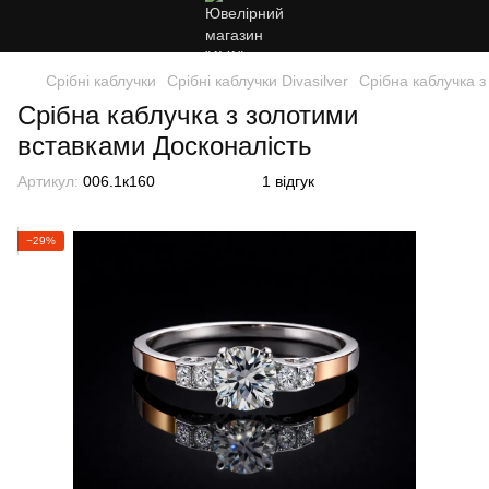
Срібні каблучки
Срібні каблучки Divasilver
Срібна каблучка з
Срібна каблучка з золотими
вставками Досконалість
Артикул:
006.1к160
1 відгук
−29%