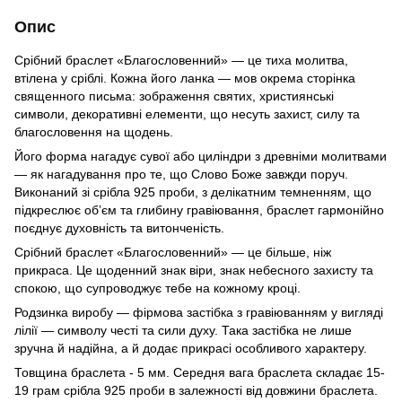
Опис
Срібний браслет «Благословенний» — це тиха молитва,
втілена у сріблі. Кожна його ланка — мов окрема сторінка
священного письма: зображення святих, християнські
символи, декоративні елементи, що несуть захист, силу та
благословення на щодень.
Його форма нагадує сувої або циліндри з древніми молитвами
— як нагадування про те, що Слово Боже завжди поруч.
Виконаний зі срібла 925 проби, з делікатним темненням, що
підкреслює об’єм та глибину гравіювання, браслет гармонійно
поєднує духовність та витонченість.
Срібний браслет «Благословенний» — це більше, ніж
прикраса. Це щоденний знак віри, знак небесного захисту та
спокою, що супроводжує тебе на кожному кроці.
Родзинка виробу — фірмова застібка з гравіюванням у вигляді
лілії — символу честі та сили духу. Така застібка не лише
зручна й надійна, а й додає прикрасі особливого характеру.
Товщина браслета - 5 мм. Середня вага браслета складає 15-
19 грам срібла 925 проби в залежності від довжини браслета.