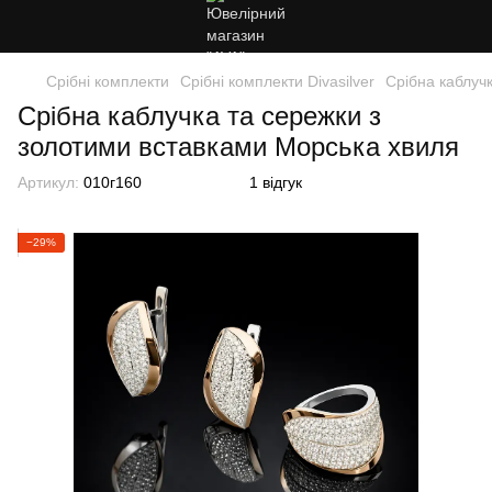
Срібні комплекти
Срібні комплекти Divasilver
Срібна каблуч
Срібна каблучка та сережки з
золотими вставками Морська хвиля
Артикул:
010г160
1 відгук
−29%