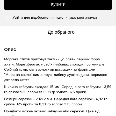
Купити
Увійти
для відображення накопичувальної знижки
%
До обраного
Опис
Морська стихія приховує таємницю появи перших форм
життя. Море зберігає у своїх глибинах спогади про минуле.
Срібний комплект з золотими вставками та фіанітами
"Морська хвиля" символізує глибину душі людини, первинне
джерело життя.
Ширина каблучки складає 15 мм. Середня вага каблучки - 3,59
гр срібло 925 проби та 0,08 гр золото 375 проби.
Розміри сережки - 20х12 мм. Середня вага сережок - 4,92 гр
срібла 925 проби та 0,21 гр золото 375 проби.
Придбати можна окремо каблучку або сережки. Ціна від