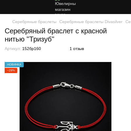
Серебряные браслеты
Серебряные браслеты Divasilver
Се
Серебряный браслет c красной
нитью "Тризуб"
Артикул:
152бр160
1 отзыв
НОВИНКА
−29%