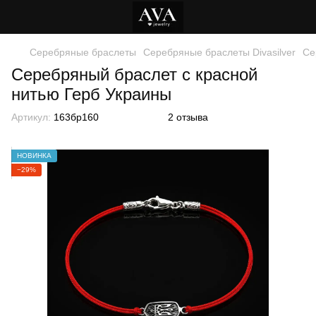
Серебряные браслеты
Серебряные браслеты Divasilver
Се
Серебряный браслет c красной
нитью Герб Украины
Артикул:
163бр160
2 отзыва
НОВИНКА
−29%