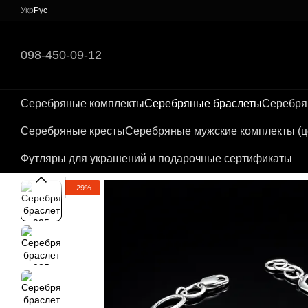
Перейти к основному контенту
Укр
Рус
098-450-09-12
Серебряные комплекты
Серебряные браслеты
Серебря
Серебряные кресты
Серебряные мужские комплекты (це
Футляры для украшений и подарочные сертификаты
−29%