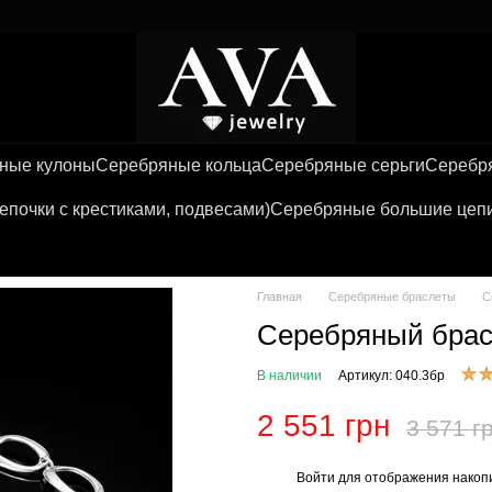
ные кулоны
Серебряные кольца
Серебряные серьги
Серебря
почки с крестиками, подвесами)
Серебряные большие цепи 
Главная
Серебряные браслеты
С
Серебряный брас
В наличии
Артикул: 040.3бр
2 551 грн
3 571 г
Войти
для отображения накопи
%