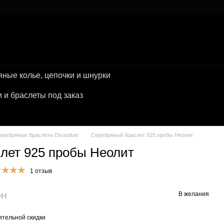
ные колье, цепочки и шнурки
и браслеты под заказ
еребряные браслеты Divasilver
Серебряный браслет 925 пробы Неолит
лет 925 пробы Неолит
1 отзыв
рн
В желания
тельной скидки