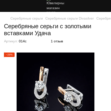
Серебряные серьги
Серебряные серьги Divasilver
Серебрян
Серебряные серьги с золотыми
вставками Удача
Артикул:
014с
1 отзыв
−29%