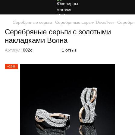
Серебряные серьги
Серебряные серьги Divasilver
Серебря
Серебряные серьги с золотыми
накладками Волна
Артикул:
002с
1 отзыв
−29%