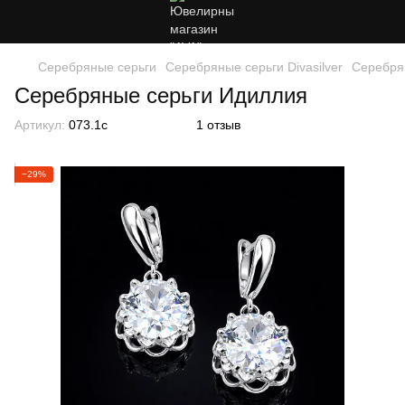
Серебряные серьги
Серебряные серьги Divasilver
Серебря
Серебряные серьги Идиллия
Артикул:
073.1с
1 отзыв
−29%