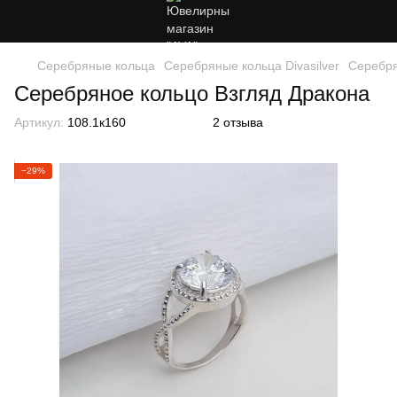
Серебряные кольца
Серебряные кольца Divasilver
Серебря
Серебряное кольцо Взгляд Дракона
Артикул:
108.1к160
2 отзыва
−29%