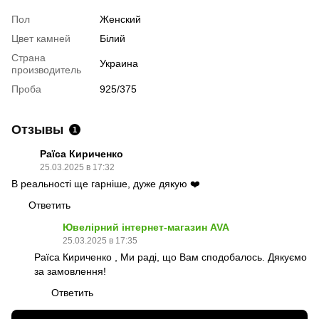
Пол
Женский
Цвет камней
Білий
Страна
Украина
производитель
Проба
925/375
Отзывы
1
Раїса Кириченко
25.03.2025 в 17:32
В реальності ще гарніше, дуже дякую ❤️
Ответить
Ювелірний інтернет-магазин AVA
25.03.2025 в 17:35
Раїса Кириченко , Ми раді, що Вам сподобалось. Дякуємо
за замовлення!
Ответить