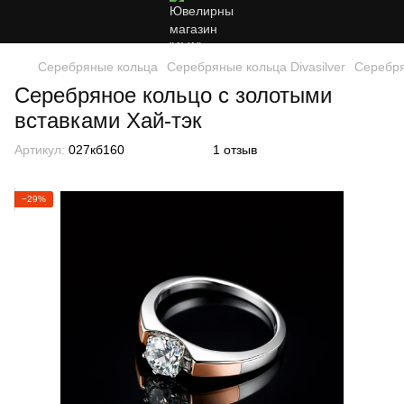
Серебряные кольца
Серебряные кольца Divasilver
Серебря
Серебряное кольцо с золотыми
вставками Хай-тэк
Артикул:
027кб160
1 отзыв
−29%