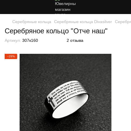
Серебряные кольца
Серебряные кольца Divasilver
Серебря
Серебряное кольцо "Отче наш"
Артикул:
307к160
2 отзыва
−29%